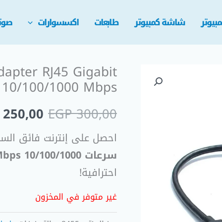
بيوتر
شاشة كمبيوتر
طابعات
اكسسوارات
صوت
dapter RJ45 Gigabit
السعر
LAN 10/100/1000 Mbps كارت لان
الأصلي
250,00
EGP
300,00
هو:
احصل على إنترنت فائق الس
 300,00.
سرعات 10/100/1000 Mbps
احترافية!
غير متوفر في المخزون