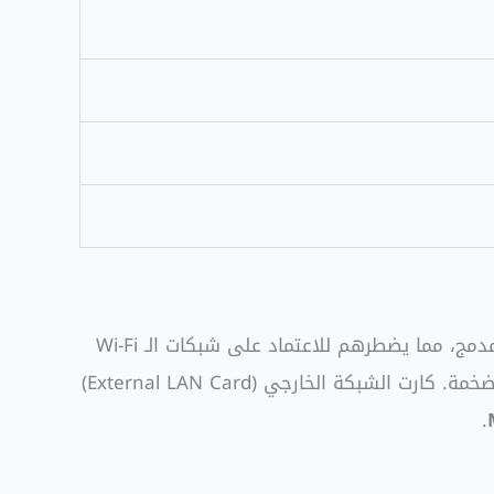
يعاني الكثير من مستخدمي أجهزة اللاب توب الحديثة وأجهزة الماك (MacBook) من نقص وجود منفذ Ethernet مدمج، مما يضطرهم للاعتماد على شبكات الـ Wi-Fi
التي قد تكون غير مستقرة في كثير من الأحيان، خاصة أثناء الألعاب، اجتماعات العمل المهمة، أو تحميل الملفات الضخمة. كارت الشبكة الخارجي (External LAN Card)
.