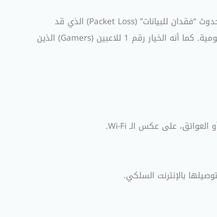
إذا كنت تعمل في مجال البرمجة أو التصميم، فأنت تعلم جيداً مدى أهمية نقل الملفات الكبيرة بسرعة عالية دون حدوث “فقدان للبيانات” (Packet Loss) الذي قد
يحدث عبر الـ Wi-Fi. هذا الكارت يعمل كمحرك دفع لشبكتك، مما يجعله استثماراً بسيطاً بتأثير كبير على إنتاجيتك اليومية. كما أنه الخيار رقم 1 للاعبين (Gamers) الذين