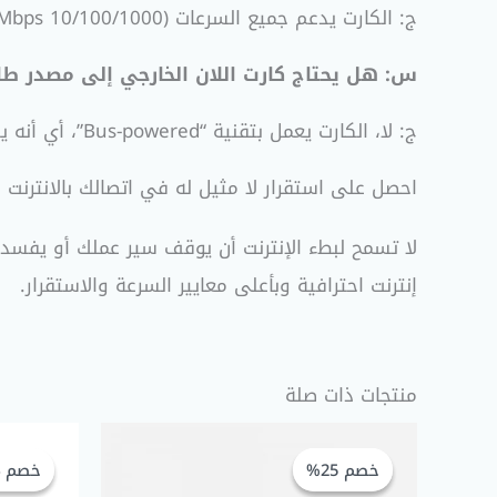
ج: الكارت يدعم جميع السرعات (10/100/1000 Mbps)، وسيعمل بأقصى سرعة تدعمها شبكتك وكابل الإنترنت المستخدم.
س: هل يحتاج كارت اللان الخارجي إلى مصدر طا
ج: لا، الكارت يعمل بتقنية “Bus-powered”، أي أنه يسحب الطاقة اللازمة له من خلال منفذ الـ USB-C الخاص باللاب توب أو الموبايل مباشرة.
احصل على استقرار لا مثيل له في اتصالك بالانترنت
لا تسمح لبطء الإنترنت أن يوقف سير عملك أو يفسد
إنترنت احترافية وبأعلى معايير السرعة والاستقرار.
منتجات ذات صلة
السعر
السعر
الأصلي
الحالي
خصم 25%
خصم 25%
خصم 14%
خصم 14%
هو:
هو:
EGP 45,00.
EGP 60,00.