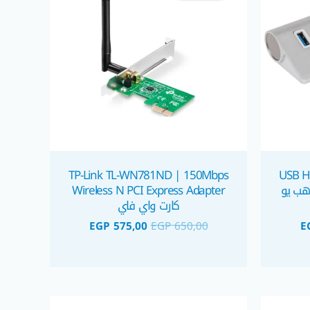
TP-Link TL-WN781ND | 150Mbps
USB H
High Speed Portable  هب يو
Wireless N PCI Express Adapter
كارت واي فاي
EGP
575,00
EGP
650,00
E
السعر