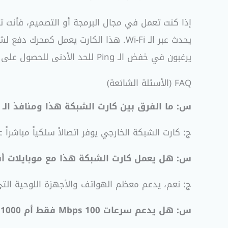
يرغبون في خفض الـ Ping للحد الأدنى للحصول على أفضلية في المنافسة.
FAQ (الأسئلة الشائعة)
س: ما الفرق بين كارت الشبكة هذا ومنافذ الـ Wi-Fi العادية؟
ج: كارت الشبكة الخارجي يوفر اتصالاً سلكياً مباشراً عبر كابل RJ45، مما يضمن ثبات السرعة وعدم تأثرها بالمسافة أو العوائق، 
س: هل يعمل كارت الشبكة هذا مع موبايلات أن
ج: نعم، يدعم معظم الهواتف والأجهزة اللوحية التي تحتوي على منفذ USB-C وتدعم ميزة OTG، مما 
س: هل يدعم سرعات 100 Mbps فقط أم 1000 Mbps؟