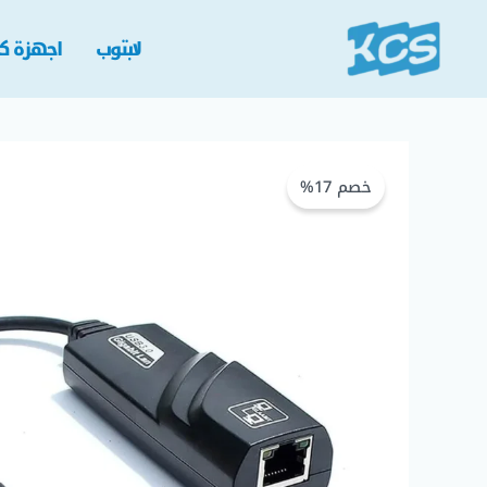
خطي
لى
لابتوب
اجهزة كم
لمحتوى
خصم 17%