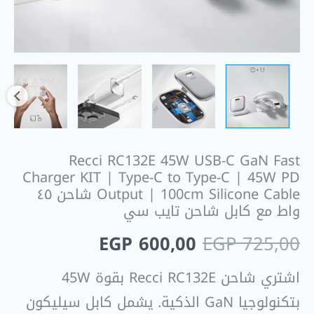
C
to
Type-
C
|
45W
PD
Output
Recci RC132E 45W USB-C GaN Fast
|
Charger KIT | Type-C to Type-C | 45W PD
100cm
Output | 100cm Silicone Cable شاحن ٤٥
Silicone
واط مع كابل شاحن تايب سي
Cable
EGP
600,00
EGP
725,00
شاحن
٤٥
اشتري شاحن Recci RC132E بقوة 45W
واط
بتكنولوجيا GaN الذكية. يشمل كابل سيليكون
مع