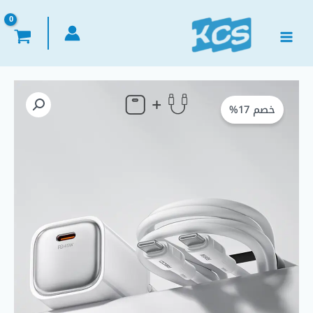
خطي
لى
لمحتوى
كمية
السعر
السعر
Recci
خصم 17%
الأصلي
الحالي
RC132E
45W
هو:
هو:
USB-
C
EGP 600,00.
EGP 725,00.
GaN
Fast
Charger
KIT
|
Type-