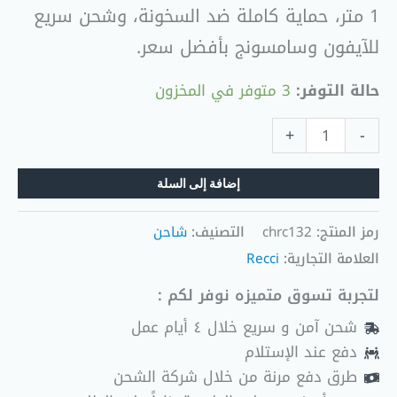
1 متر، حماية كاملة ضد السخونة، وشحن سريع
كابل
شاحن
للآيفون وسامسونج بأفضل سعر.
تايب
سي
حالة التوفر:
3 متوفر في المخزون
+
-
إضافة إلى السلة
رمز المنتج:
chrc132
التصنيف:
شاحن
العلامة التجارية:
Recci
لتجربة تسوق متميزه نوفر لكم :
شحن آمن و سريع خلال ٤ أيام عمل
دفع عند الإستلام
طرق دفع مرنة من خلال شركة الشحن