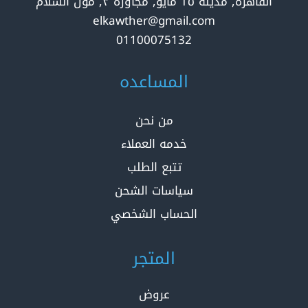
القاهرة, مدينة ١٥ مايو, مجاورة ٣, مول السلام
elkawther@gmail.com
01100075132
المساعده
من نحن
خدمه العملاء
تتبع الطلب
سياسات الشحن
الحساب الشخصي
المتجر
عروض