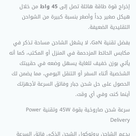
إخراج قوة طاقة هائلة تصل إلى
45 واط
من خلال
هيكل صغير جداً وأصغر بنسبة كبيرة من الشواحن
التقليدية الضعيفة.
بفضل تقنية GaN، لا يشغل الشاحن مساحة تذكر في
مكابس الحائط المزدحمة في المنزل أو المكتب، كما أنه
يأتي بوزن خفيف للغاية يسهل وضعه في حقيبتك
الشخصية أثناء السفر أو التنقل اليومي، مما يضمن لك
الحصول على حل شحن جبار وفائق السرعة لأجهزتك
أينما كنت وفي أي وقت.
سرعة شحن صاروخية بقوة 45W وتقنية Power
Delivery
يدعم الشاحن بروتوكول الشحن الذكي فائق السرعة