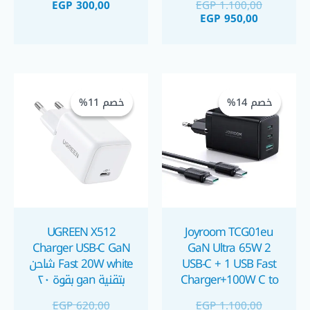
EGP
300,00
EGP
1.100,00
For iPhone / iWatch
بي I
EGP
950,00
محطة شحن ويرلس
السعر
السعر
السعر
السعر
الحالي
الأصلي
الحالي
الأصلي
خصم 14%
خصم 14%
خصم 11%
خصم 11%
هو:
هو:
هو:
هو:
GP 550,00.
EGP 620,00.
EGP 1.100,00.
EGP 950,00.
UGREEN X512
Joyroom TCG01eu
Charger USB-C GaN
GaN Ultra 65W 2
USB-C + 1 USB Fast
Fast 20W white شاحن
Charger+100W C to
بتقنية gan بقوة ٢٠
C Cable 1.2m شاحن
واط
EGP
620,00
EGP
1.100,00