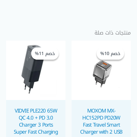
منتجات ذات صلة
السعر
السعر
السعر
السعر
الحالي
الأصلي
الحالي
الأصلي
خصم 10%
خصم 10%
خصم 11%
خصم 11%
هو:
هو:
هو:
هو:
GP 799,00.
EGP 900,00.
EGP 475,00.
EGP 525,00.
VIDVIE PLE220 65W
MOXOM MX-
QC 4.0 + PD 3.0
HC152PD PD20W
Charger 3 Ports
Fast Travel Smart
Super Fast Charging
Charger with 2 USB