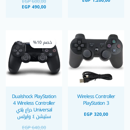
EGP
1.200,00
EGP
600,00
ذراع العاب اكس بوكس
EGP
490,00
سلكي للكمبيوتر و
الويندوز
السعر
السعر
الحالي
الأصلي
خصم 10%
خصم 10%
هو:
هو:
GP 575,00.
EGP 640,00.
Dualshock PlayStation
Wireless Controller
4 Wireless Controller
PlayStation 3
Universal دراع بلاي
EGP
320,00
ستيشن ٤ وايرلس
فردي
EGP
640,00