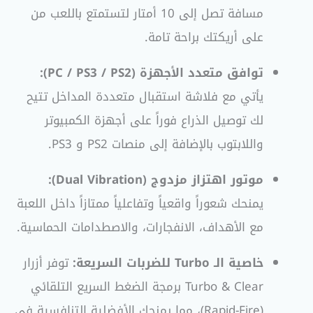
مسافة تصل إلى 10 أمتار لتستمتع باللعب من
على أريكتك براحة تامة.
توافق متعدد الأجهزة (PC / PS3 / PS2):
يأتي مع فلاشة استقبال متعددة المداخل تتيح
لك توصيل الذراع فوراً على أجهزة الكمبيوتر
واللابتوب بالإضافة إلى منصات PS2 و PS3.
موتور اهتزاز مزدوج (Dual Vibration):
يمنحك شعوراً واقعياً وتفاعلياً ممتازاً داخل اللعبة
مع الأهداف، الانفجارات، والاصطدامات الحماسية.
خاصية الـ Turbo للضربات السريعة:
توفر أزرار
Turbo & Clear برمجة الضغط السريع التلقائي
(Rapid-Fire)، مما يمنحك الأفضلية التنافسية في