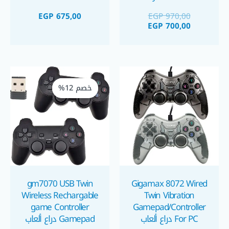
دراع بلايستيشن وايرلس
دراع بلايستيشن ٤ ملون
EGP
675,00
EGP
970,00
ببطارية توصيل يو اس
وايرلس
EGP
700,00
بي
السعر
السعر
الحالي
الأصلي
خصم 12%
خصم 12%
هو:
هو:
 1.100,00.
 1.250,00.
gm7070 USB Twin
Gigamax 8072 Wired
Wireless Rechargable
Twin Vibration
game Controller
Gamepad/Controller
For PC دراع ألعاب
Gamepad دراع ألعاب