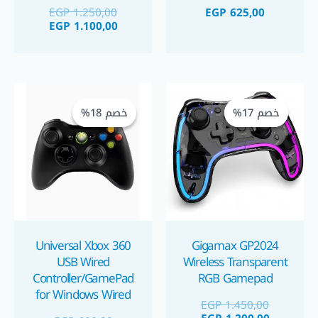
زوجي هزاز للكمبيوتر
زوجي وايرلس قابل
EGP
1.250,00
EGP
625,00
للشحن للكمبيوتر
EGP
1.100,00
السعر
السعر
السعر
السعر
الحالي
الأصلي
الحالي
الأصلي
خصم 17%
خصم 17%
خصم 18%
خصم 18%
هو:
هو:
هو:
هو:
GP 490,00.
EGP 600,00.
EGP 1.200,00.
EGP 1.450,00.
Universal Xbox 360
Gigamax GP2024
USB Wired
Wireless Transparent
Controller/GamePad
RGB Gamepad
for Windows Wired
EGP
1.450,00
Gaming Controller