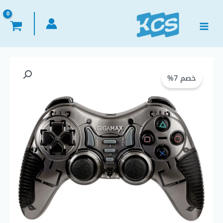
خطي
لى
لمحتوى
كمية
السعر
السعر
Single
خصم 7%
الأصلي
الحالي
Gamepad/Controller
Wireless
هو:
هو:
Vibration
GigaMax
EGP 790,00.
EGP 850,00.
GP
W2021
ذراع
بلاي
ستيشن
فردي