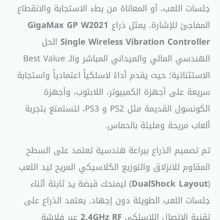
جلسات اللعب، أو المعاناة من بطء الاستجابة والانقطاع
المفاجئ للإشارة. يمثل ذراع
GigaMax GP W2021
Single Wireless Vibration Controller
الحل
الهندسي المالي والميداني المباشر والـ Best Value
الاستثنائية؛ حيث يقدم أداءً لاسلكياً اعتمادياً واستجابة
سريعة على أجهزة الكمبيوتر، اللابتوب، وأجهزة
الكونسول القديمة مثل PS2 و PS3، لتستمتع بتجربة
ألعاب مريحة ومليئة بالحماس.
تم تصميم الذراع ببراعة هندسية تعتمد على السطح
المقاوم للانزلاق والتوزيع الكلاسيكي المريح ليد اللعب
(
DualShock Layout
) ليمنحك قبضة يد ثابتة أثناء
جلسات اللعب الطويلة دون إجهاد. يعتمد الذراع على
تقنية الاتصال اللاسلكي
2.4GHz RF
عبر فلاشة