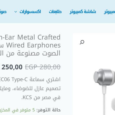
بيوتر
شاشة كمبيوتر
طابعات
اكسسوارات
صوت
-Ear Metal Crafted
السعر
nes
الأصلي
الصوت مصنوعة من ال
هو:
250,00
EGP
280,00
 280,00.
تصميم عازل للضوضاء، وماي
في مصر من KCS.
حالة التوفر:
5 متوفر في المخزون