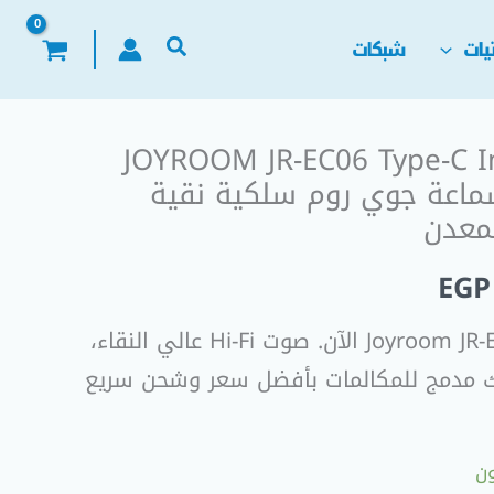
يات
شبكات
JOYROOM JR-EC06 Type-C In
السعر
Wired Earpho سماعة جوي روم سلكية نقية
الحالي
معدن
هو:
EGP
EGP 250,00.
EGP
اشتري سماعة Joyroom JR-EC06 Type-C الآن. صوت Hi-Fi عالي النقاء،
ك مدمج للمكالمات بأفضل سعر وشحن سريع