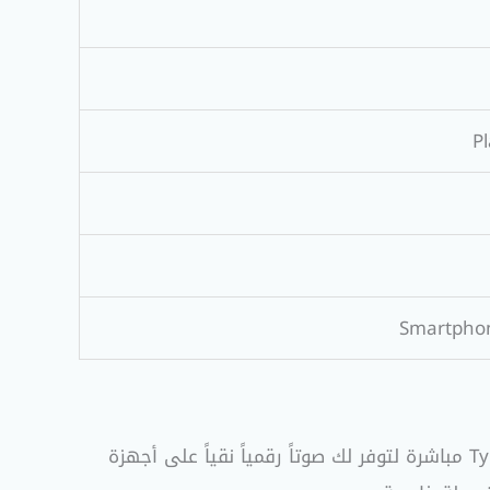
P
Smartphon
مع اتجاه الشركات لإلغاء منفذ 3.5mm، تأتي هذه السماعة بمنفذ Type-C مباشرة لتوفر لك صوتاً رقمياً نقياً على أجهزة