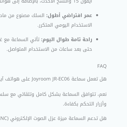
آيفون 15 والنسخ الأحدث، بالإضافة إلى هواتف سامسونج وشاومي الحديثة دون الحاجة لشراء “دونجل” أو تحويلة خارجية.
عمر افتراضي أطول:
الاستخدام اليومي المتكرر.
راحة تامة طوال اليوم:
تأتي السماعة مع غيا
حتى بعد ساعات من الاستخدام المتواصل.
FAQ
هل تعمل سماعة Joyroom JR-EC06 على هواتف آيفون 15؟
وأزرار التحكم بكفاءة.
هل تدعم السماعة ميزة عزل الصوت الإلكتروني (ANC)؟