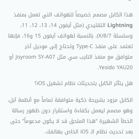
هذا الكابل مصمم خصيصاً للهواتف التي تعمل بمنفذ
Lightning
التقليدي (مثل آيفون 14، 13، 12، 11،
وسلسلة X/8/7). بالنسبة لهواتف آيفون 15 و16، فإنها
تعتمد على منفذ Type-C وتحتاج إلى موديل آخر
متوافق مع منفذ التايب سي مثل Joyroom SY-A07 أو
Yesido YAU20.
هل يتأثر الكابل بتحديثات نظام تشغيل iOS؟
الكابل مزود بشريحة ذكية متوافقة تماماً مع أنظمة آبل،
وهو مصمم ليعمل بكفاءة واستقرار دون ظهور رسالة
الخطأ الشهيرة “هذا الملحق قد لا يكون مدعوماً” حتى
بعد تحديث نظام الـ iOS الخاص بهاتفك.