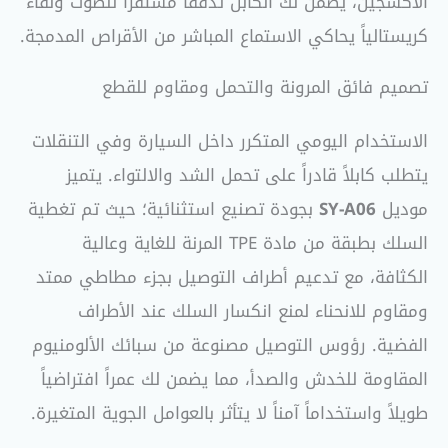
الأكسجين، يضمن لك الكابل تدفقاً مستقراً للصوت ونقاءً
كريستالياً يحاكي الاستماع المباشر من الأقراص المدمجة.
تصميم فائق المرونة والتحمل ومقاوم للقطع
الاستخدام اليومي المتكرر داخل السيارة وفي التنقلات
يتطلب كابلاً قادراً على تحمل الشد والالتواء. يتميز
موديل
SY-A06
بجودة تصنيع استثنائية؛ حيث تم تغطية
السلك بطبقة من مادة TPE المرنة للغاية وعالية
الكثافة، مع تدعيم أطراف التوصيل بجزء مطاطي ممتد
ومقاوم للانحناء لمنع انكسار السلك عند الأطراف
الفضية. رؤوس التوصيل مصنوعة من سبائك الألومنيوم
المقاومة للخدش والصدأ، مما يضمن لك عمراً افتراضياً
طويلاً واستخداماً آمناً لا يتأثر بالعوامل الجوية المتغيرة.