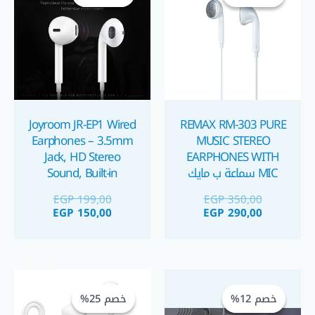
GP 150,00.
EGP 199,00.
EGP 290,00.
EGP 350,00.
Joyroom JR-EP1 Wired
REMAX RM-303 PURE
Earphones – 3.5mm
MUSIC STEREO
Jack, HD Stereo
EARPHONES WITH
MIC سماعة ب مايك
Sound, Built-in
Microphone, In-Line
EGP
199,00
EGP
350,00
Controls, Ergonomic
EGP
150,00
EGP
290,00
In-Ear Design سماعة
موبايل
السعر
السعر
السعر
السعر
الحالي
الأصلي
الحالي
الأصلي
خصم 12%
خصم 12%
خصم 25%
خصم 25%
هو:
هو:
هو:
هو: