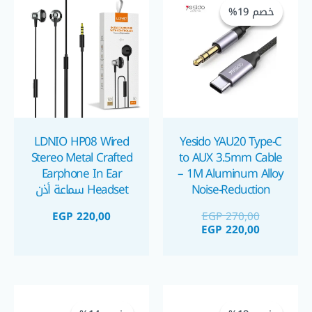
الحالي
الأصلي
خصم 19%
خصم 19%
هو:
هو:
EGP 220,00.
EGP 270,00.
LDNIO HP08 Wired
Yesido YAU20 Type-C
Stereo Metal Crafted
to AUX 3.5mm Cable
Earphone In Ear
– 1M Aluminum Alloy
Noise-Reduction
Headset سماعة أذن
Audio Cord كابل AUX
سلكية مصنوعة من
EGP
220,00
EGP
270,00
تايب سي
المعدن بنقاء صوت و
EGP
220,00
مايك فائق الجودة
السعر
السعر
السعر
السعر
الحالي
الأصلي
الحالي
الأصلي