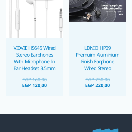
GP 120,00.
EGP 160,00.
EGP 220,00.
EGP 250,00.
VIDVIE HS645 Wired
LDNIO HP09
Stereo Earphones
Premuim Aluminium
With Microphone In
Finish Earphone
Ear Headset 3.5mm
Wired Stereo
Headset In Ear سماعة
سماعة موبايل
EGP
160,00
EGP
250,00
أذن سلكية مصنوعة من
EGP
120,00
EGP
220,00
الألمنيوم فاخرة