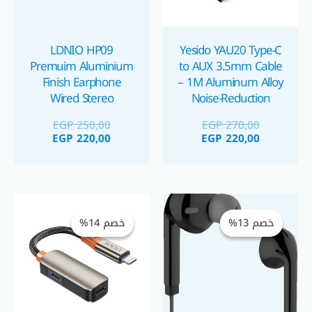
LDNIO HP09
Yesido YAU20 Type-C
Premuim Aluminium
to AUX 3.5mm Cable
Finish Earphone
– 1M Aluminum Alloy
Wired Stereo
Noise-Reduction
Audio Cord كابل AUX
Headset In Ear سماعة
EGP
250,00
EGP
270,00
تايب سي
أذن سلكية مصنوعة من
EGP
220,00
EGP
220,00
الألمنيوم فاخرة
السعر
السعر
السعر
السعر
الحالي
الأصلي
الحالي
الأصلي
خصم 13%
خصم 13%
خصم 14%
خصم 14%
هو:
هو:
هو:
هو:
GP 250,00.
EGP 290,00.
EGP 200,00.
EGP 230,00.