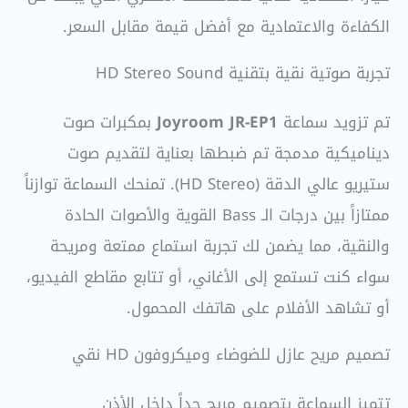
الكفاءة والاعتمادية مع أفضل قيمة مقابل السعر.
تجربة صوتية نقية بتقنية HD Stereo Sound
تم تزويد سماعة
Joyroom JR-EP1
بمكبرات صوت
ديناميكية مدمجة تم ضبطها بعناية لتقديم صوت
ستيريو عالي الدقة (HD Stereo). تمنحك السماعة توازناً
ممتازاً بين درجات الـ Bass القوية والأصوات الحادة
والنقية، مما يضمن لك تجربة استماع ممتعة ومريحة
سواء كنت تستمع إلى الأغاني، أو تتابع مقاطع الفيديو،
أو تشاهد الأفلام على هاتفك المحمول.
تصميم مريح عازل للضوضاء وميكروفون HD نقي
تتميز السماعة بتصميم مريح جداً داخل الأذن