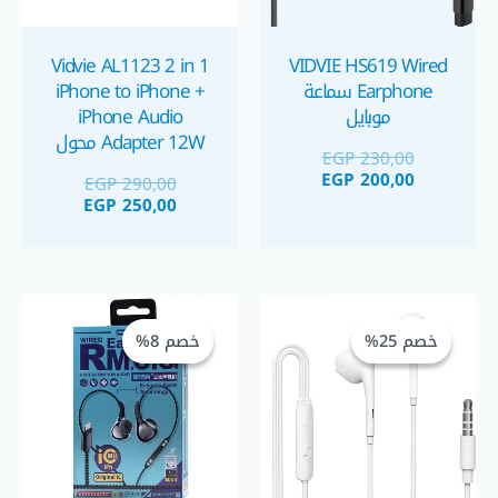
Vidvie AL1123 2 in 1
VIDVIE HS619 Wired
Earphone سماعة
iPhone to iPhone +
موبايل
iPhone Audio
Adapter 12W محول
EGP
230,00
للآيفون
EGP
200,00
EGP
290,00
EGP
250,00
السعر
السعر
السعر
السعر
الحالي
الأصلي
الحالي
الأصلي
خصم 25%
خصم 25%
خصم 8%
خصم 8%
هو:
هو:
هو:
هو:
GP 875,00.
EGP 950,00.
EGP 120,00.
EGP 160,00.