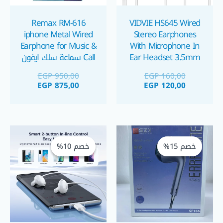
Remax RM-616
VIDVIE HS645 Wired
iphone Metal Wired
Stereo Earphones
Earphone for Music &
With Microphone In
Ear Headset 3.5mm
Call سماعة سلك ايفون
سماعة موبايل
EGP
950,00
EGP
160,00
EGP
875,00
EGP
120,00
السعر
السعر
السعر
السعر
الحالي
الأصلي
الحالي
الأصلي
خصم 15%
خصم 15%
خصم 10%
خصم 10%
هو:
هو:
هو:
هو:
GP 225,00.
EGP 250,00.
EGP 170,00.
EGP 200,00.