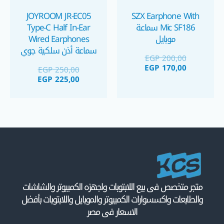
JOYROOM JR-EC05
SZX Earphone With
Mic SF186 سماعة
Type-C Half In-Ear
موبايل
Wired Earphones
سماعة أذن سلكية جوي
EGP
200,00
روم تايب سي
EGP
170,00
EGP
250,00
EGP
225,00
متجر متخصص فى بيع اللابتوبات واجهزه الكمبيوتر والشاشات
والطابعات واكسسوارات الكمبيوتر والموبايل واللابتوبات بأفضل
الاسعار فى مصر