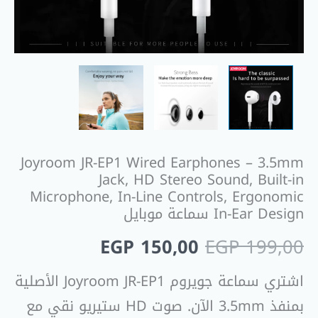
Built-
in
Microphone,
In-
Line
Controls,
Ergonomic
In-
Joyroom JR-EP1 Wired Earphones – 3.5mm
Ear
Jack, HD Stereo Sound, Built-in
Design
Microphone, In-Line Controls, Ergonomic
سماعة
In-Ear Design سماعة موبايل
موبايل
EGP
150,00
EGP
199,00
اشتري سماعة جويروم Joyroom JR-EP1 الأصلية
بمنفذ 3.5mm الآن. صوت HD ستيريو نقي مع