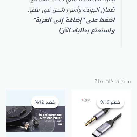
ضمان الجودة وأسرع شحن في مصر.
اضغط على “إضافة إلى العربة”
واستمتع بطلبك الآن!
منتجات ذات صلة
السعر
السعر
السعر
السعر
الحالي
الأصلي
الحالي
الأصلي
خصم 19%
خصم 19%
خصم 12%
خصم 12%
هو:
هو:
هو:
هو:
GP 220,00.
EGP 250,00.
EGP 220,00.
EGP 270,00.