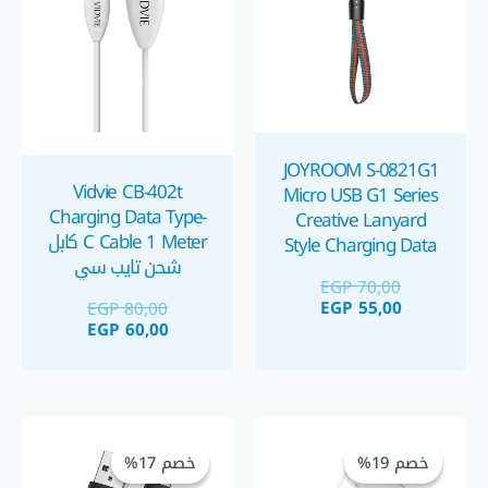
JOYROOM S-0821G1
Vidvie CB-402t
Micro USB G1 Series
Charging Data Type-
Creative Lanyard
C Cable 1 Meter كابل
Style Charging Data
شحن تايب سي
Cable 2.1A Length:
EGP
70,00
85cm كابل شحن قصير
EGP
55,00
EGP
80,00
مايكرو
EGP
60,00
السعر
السعر
السعر
السعر
الحالي
الأصلي
الحالي
الأصلي
خصم 19%
خصم 19%
خصم 17%
خصم 17%
هو:
هو:
هو:
هو: