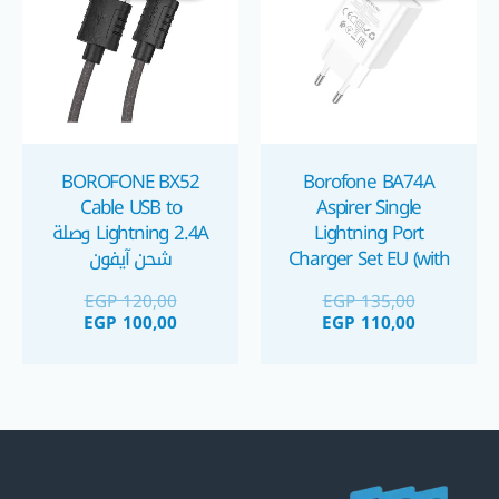
GP 100,00.
EGP 120,00.
EGP 110,00.
EGP 135,00.
BOROFONE BX52
Borofone BA74A
Cable USB to
Aspirer Single
Lightning Port
Lightning 2.4A وصلة
Charger Set EU (with
شحن آيفون
cable) شاحن موبايل
EGP
120,00
EGP
135,00
آيفون مع كبل كابل
EGP
100,00
EGP
110,00
لايتنينج