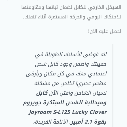
الهيكل الخارجي للكابل لضمان ثباتها ومقاومتها
للاحتكاك اليومي والحركة المستمرة أثناء تنقلك.
احصل عليه الآن!
انهِ فوضى الأسلاك الطويلة في
حقيبتك واضمن وجود كابل شحن
اعتمادي معك في كل مكان وبأرقى
مظهر عصري! تخلص من مشكلة
نسيان الشاحن واقتنِ الآن
كابل
وميدالية الشحن المبتكرة جويروم
Joyroom S-L125 Lucky Clover
بقوة 2.1 أمبير
. الأناقة الفريدة،