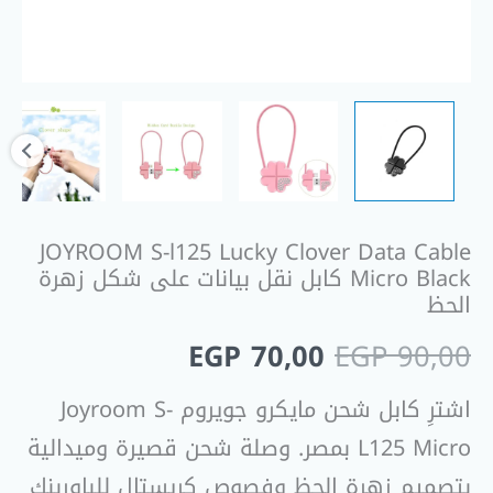
بيانات
على
شكل
زهرة
الحظ
JOYROOM S-l125 Lucky Clover Data Cable
Micro Black كابل نقل بيانات على شكل زهرة
الحظ
EGP
70,00
EGP
90,00
اشترِ كابل شحن مايكرو جويروم Joyroom S-
L125 Micro بمصر. وصلة شحن قصيرة وميدالية
بتصميم زهرة الحظ وفصوص كريستال للباوربنك