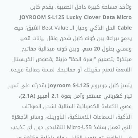
وتأخذ مساحة كبيرة داخل الحقيبة. يقدم كابل
JOYROOM S-L125 Lucky Clover Data Micro
Cable
الحل الذكي وخيار الـ Best Value الأنيق؛ حيث
يدمج ببراعة بين كونه كابل شحن ونقل بيانات قصير
وعملي بطول
20 سم
، وبين كونه ميدالية مفاتيح
مبتكرة بتصميم “زهرة الحظ” مزينة بفصوص الكريستال
اللامعة لتمنح حقيبتك أو مفاتيحك لمسة جمالية فريدة.
يتميز كابل جويروم
Joyroom S-L125
بقدرته على تمرير
تيار كهربائي مستقر وآمن بقوة
2.1 أمبير (2.1A)
،
وهي الكفاءة الكهربائية المثالية لشحن الهواتف
الذكية، السماعات اللاسلكية، الباوربنك، وسائر الأجهزة
التي تعمل بمنفذ Micro-USB التقليدي دون أي تذبذب
في الطاقة. تم تزويد الكابل بنواة داخلية مكثفة من