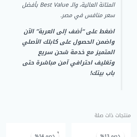
المتانة العالية، والـ Best Value بأفضل
سعر منافس في مصر.
اضغط على “أضف إلى العربة” الآن
واضمن الحصول على كابلك الأصلي
المتميز مع خدمة شحن سريع
وتغليف احترافي آمن مباشرة حتى
باب بيتك!
منتجات ذات صلة
السعر
السعر
السعر
السعر
الحالي
الأصلي
الحالي
الأصلي
خصم 13%
خصم 13%
خصم 14%
خصم 14%