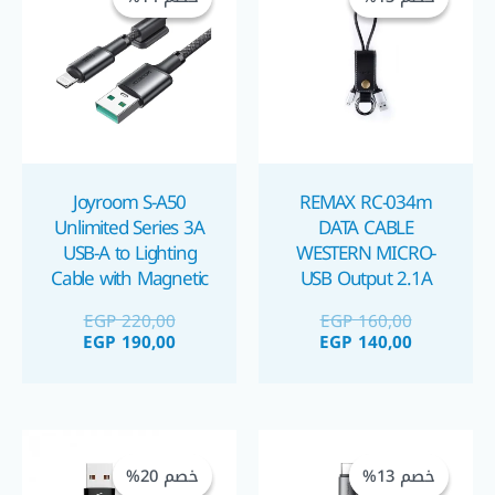
هو:
هو:
هو:
هو:
GP 190,00.
EGP 220,00.
EGP 140,00.
EGP 160,00.
Joyroom S-A50
REMAX RC-034m
Unlimited Series 3A
DATA CABLE
USB-A to Lighting
WESTERN MICRO-
Cable with Magnetic
USB Output 2.1A
وصلة شحن قصيرة
Organizer 1.2m كابل
EGP
220,00
EGP
160,00
انيقة
شحن ايفون ب معلق
EGP
190,00
EGP
140,00
مغناطيسي
السعر
السعر
السعر
السعر
الحالي
الأصلي
الحالي
الأصلي
خصم 13%
خصم 13%
خصم 20%
خصم 20%
هو:
هو:
هو:
هو: