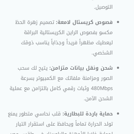
التوصيل.
فصوص كريستال لامعة:
تصميم زهرة الحظ
مكسو بفصوص الراين الكريستالية البراقة
ليعطيك مظهراً فريداً وجذاباً يناسب ذوقك
الشخصي.
شحن ونقل بيانات متزامن:
يتيح لك سحب
الصور ومزامنة ملفاتك مع الكمبيوتر بسرعة
480Mbps وثبات رقمي كامل بالتزامن مع عملية
الشحن الآمن.
حماية باردة للبطارية:
قلب نحاسي متطور يمنع
تولد الحرارة تماماً ويحافظ على استقرار التيار
لحماية خلايا الأجهزة والباوربنك في طقس مصر.