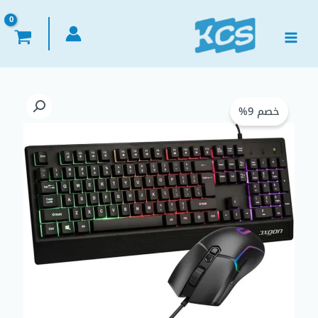
خطي
لى
لمحتوى
كمية
السعر
السعر
Jxoon
خصم 9%
الأصلي
الحالي
ARGM2101-
ARGK2104
هو:
هو:
Keyboard
and
EGP 590,00.
EGP 650,00.
Mouse
USB
Gaming
ماوس
و
كيبورد