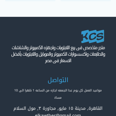
متجر متخصص فى بيع اللابتوبات واجهزه الكمبيوتر والشاشات
والطابعات واكسسوارات الكمبيوتر والموبايل واللابتوبات بأفضل
الاسعار فى مصر
التواصل
مواعيد العمل كل يوم عدا الجمعه اجازه من الساعه 1 ظهرا الى 10
مساءً
القاهرة, مدينة ١٥ مايو, مجاورة ٣, مول السلام
elkawther@gmail.com