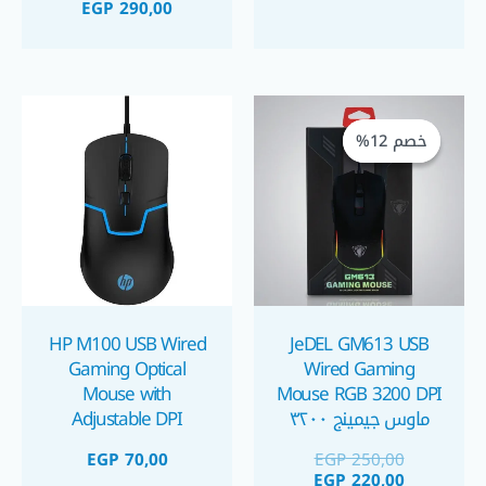
EGP
290,00
السعر
السعر
الحالي
الأصلي
خصم 12%
خصم 12%
هو:
هو:
EGP 220,00.
EGP 250,00.
HP M100 USB Wired
JeDEL GM613 USB
Gaming Optical
Wired Gaming
Mouse with
Mouse RGB 3200 DPI
ماوس جيمينج ٣٢٠٠
Adjustable DPI
Settings
PDI
EGP
70,00
EGP
250,00
EGP
220,00