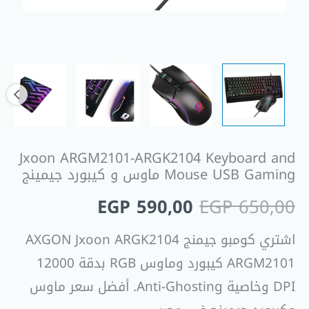
جيمينج
Jxoon ARGM2101-ARGK2104 Keyboard and
Mouse USB Gaming ماوس و كيبورد جيمينج
EGP
590,00
EGP
650,00
اشتري كومبو جيمنج AXGON Jxoon ARGK2104
ARGM2101 كيبورد وماوس RGB بدقة 12000
DPI وخاصية Anti-Ghosting. أفضل سعر ماوس