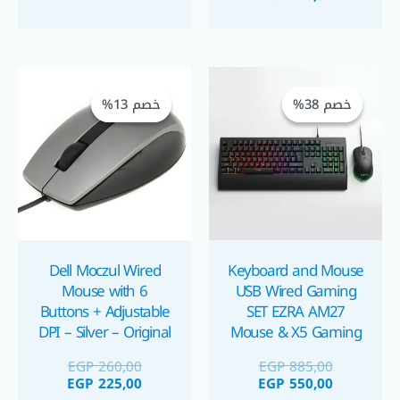
السعر
السعر
السعر
السعر
الحالي
الأصلي
الحالي
الأصلي
خصم 38%
خصم 38%
خصم 13%
خصم 13%
هو:
هو:
هو:
هو:
GP 225,00.
EGP 260,00.
EGP 550,00.
EGP 885,00.
Dell Moczul Wired
Keyboard and Mouse
Mouse with 6
USB Wired Gaming
Buttons + Adjustable
SET EZRA AM27
DPI – Silver – Original
Mouse & X5 Gaming
Keyboard Combo
ماوس اوريجنال إستراد
EGP
260,00
EGP
885,00
كيبود و ماوس جيمينج
EGP
225,00
EGP
550,00
X5/EZRA