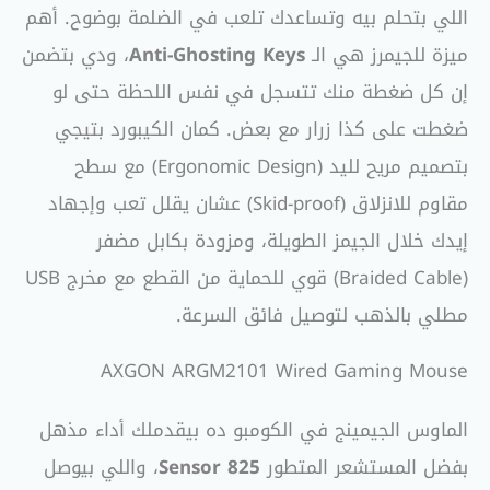
اللي بتحلم بيه وتساعدك تلعب في الضلمة بوضوح. أهم
ميزة للجيمرز هي الـ
Anti-Ghosting Keys
، ودي بتضمن
إن كل ضغطة منك تتسجل في نفس اللحظة حتى لو
ضغطت على كذا زرار مع بعض. كمان الكيبورد بتيجي
بتصميم مريح لليد (Ergonomic Design) مع سطح
مقاوم للانزلاق (Skid-proof) عشان يقلل تعب وإجهاد
إيدك خلال الجيمز الطويلة، ومزودة بكابل مضفر
(Braided Cable) قوي للحماية من القطع مع مخرج USB
مطلي بالذهب لتوصيل فائق السرعة.
AXGON ARGM2101 Wired Gaming Mouse
الماوس الجيمينج في الكومبو ده بيقدملك أداء مذهل
بفضل المستشعر المتطور
825 Sensor
، واللي بيوصل