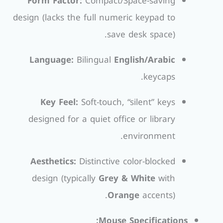
Form Factor:
Compact/Space-saving
design (lacks the full numeric keypad to
save desk space).
Language:
Bilingual
English/Arabic
keycaps.
Key Feel:
Soft-touch, “silent” keys
designed for a quiet office or library
environment.
Aesthetics:
Distinctive color-blocked
design (typically
Grey & White
with
Orange
accents).
Mouse Specifications: