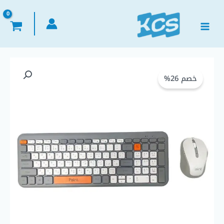
خطي
لى
لمحتوى
السعر
السعر
خصم 26%
الأصلي
الحالي
هو:
هو:
EGP 500,00.
EGP 675,00.