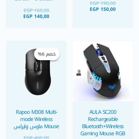
EGP
190,00
1.8m Cable
EGP
150,00
EGP
160,00
EGP
140,00
السعر
السعر
الحالي
الأصلي
خصم 6%
خصم 6%
هو:
هو:
GP 375,00.
EGP 400,00.
Rapoo M308 Multi-
AULA SC200
mode Wireless
Rechargeable
Bluetooth+Wireless
Mouse ماوس وايرلس
Gaming Mouse RGB
EGP
400,00