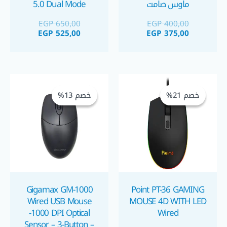
ماوس صامت
5.0 Dual Mode
EGP
650,00
EGP
400,00
EGP
525,00
EGP
375,00
السعر
السعر
السعر
السعر
الحالي
الأصلي
الحالي
الأصلي
خصم 21%
خصم 21%
خصم 13%
خصم 13%
هو:
هو:
هو:
هو:
GP 140,00.
EGP 160,00.
EGP 150,00.
EGP 190,00.
Gigamax GM-1000
Point PT-36 GAMING
Wired USB Mouse
MOUSE 4D WITH LED
-1000 DPI Optical
Wired
Sensor – 3-Button –