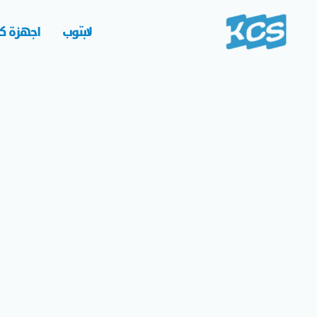
خطي
لى
لابتوب
اجهزة كم
لمحتوى