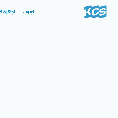
خطي
لى
لابتوب
اجهزة كم
لمحتوى